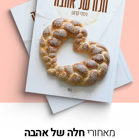
Samp
Samp
Samp
Supp
Terms & Co
Warranty and 
ם
מאחורי
חלה של אהבה