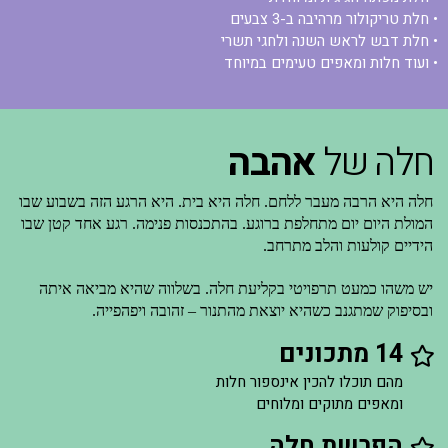
• חלת טריקולור מרהיבה ב-3 צבעים
• חלת דבש לראש השנה ולחגי תשרי
• ועוד חלות ומאפים טעימים במיוחד
חלה של
אהבה
חלה היא הרבה מעבר ללחם. חלה היא בית. היא הרגע הזה בשבוע שבו
המולת היום יום מתחלפת ברוגע. בהתכנסות פנימה. רגע אחד קטן שבו
הידיים קולעות והלב מתרחב.
יש משהו כמעט תרפויטי בקליעת חלה. בשלווה שהיא מביאה איתה
ובסיפוק שמתגנב כשהיא יוצאת מהתנור – זהובה ויפהפייה.
14 מתכונים
מהם תוכלו להכין אינספור חלות
ומאפים מתוקים ומלוחים
הפרשת חלה