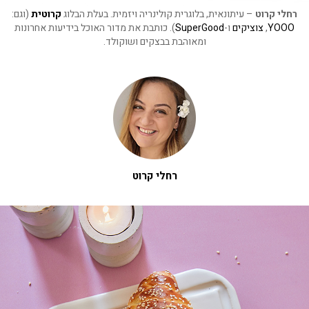
רטיות
רחלי קרוט
– עיתונאית, בלוגרית קולינריה ויזמית. בעלת הבלוג
קרוטית
(וגם:
YOOO
,
צוציקים
ו-
SuperGood
). כותבת את מדור האוכל בידיעות אחרונות
מנה
ומאוהבת בבצקים ושוקולד.
י
שובות
רחלי קרוט
אתר ״חלה של